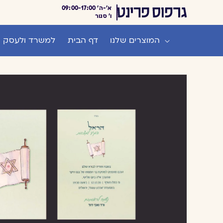
דלג לתוכן
א'-ה' 09:00-17:00
ו' סגור
המוצרים שלנו
דף הבית
למשרד ולעסק