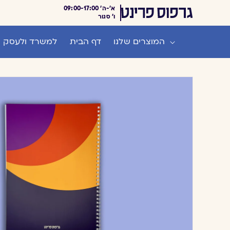
דלג לתוכן
א'-ה' 09:00-17:00
ו' סגור
המוצרים שלנו
דף הבית
למשרד ולעסק